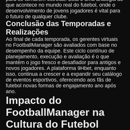
que acontece no mundo real do futebol, onde o
desenvolvimento de jovens jogadores é vital para
o futuro de qualquer clube.
Conclusão das Temporadas e
Realizações
Ao final de cada temporada, os gerentes virtuais
no FootballManager são avaliados com base no
desempenho da equipe. Este ciclo contínuo de
planejamento, execução e avaliação é o que
mantém o jogo fresco e desafiador para antigos e
novos jogadores. A plataforma 9Hbet, enquanto
isso, continua a crescer e a expandir seu catálogo
de eventos esportivos, oferecendo aos fãs de
futebol novas formas de engajamento ano após
ano.
Impacto do
FootballManager na
Cultura do Futebol