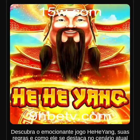
Descubra o emocionante jogo HeHeYang, suas
regras e como ele se destaca no cenário atual