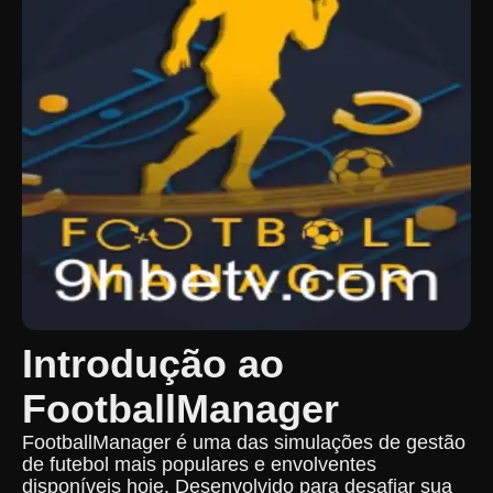
Introdução ao
FootballManager
FootballManager é uma das simulações de gestão
de futebol mais populares e envolventes
disponíveis hoje. Desenvolvido para desafiar sua