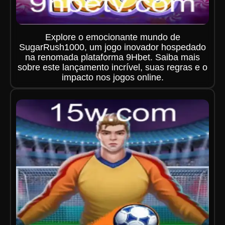
Explore o emocionante mundo de
SugarRush1000, um jogo inovador hospedado
na renomada plataforma 9Hbet. Saiba mais
sobre este lançamento incrível, suas regras e o
impacto nos jogos online.