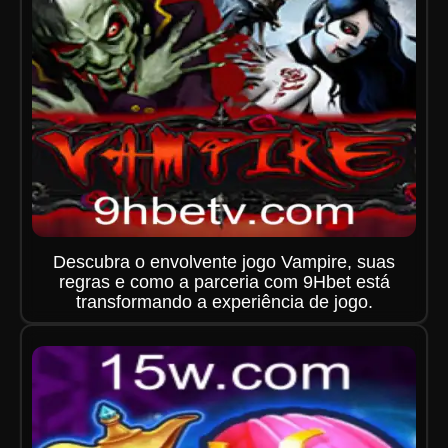
Descubra o envolvente jogo Vampire, suas
regras e como a parceria com 9Hbet está
transformando a experiência de jogo.