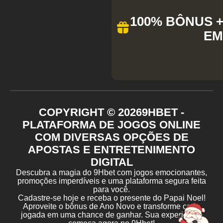
100% BÔNUS + 
EM
COPYRIGHT ©
2026
9HBET -
PLATAFORMA DE JOGOS ONLINE
COM DIVERSAS OPÇÕES DE
APOSTAS E ENTRETENIMENTO
DIGITAL
Descubra a magia do 9Hbet com jogos emocionantes,
promoções imperdíveis e uma plataforma segura feita
para você.
Cadastre-se hoje e receba o presente do Papai Noel!
Aproveite o bônus de Ano Novo e transforme cada
jogada em uma chance de ganhar. Sua experiência