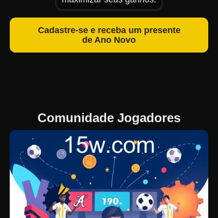
Cadastre-se e receba um presente
de Ano Novo
Comunidade Jogadores