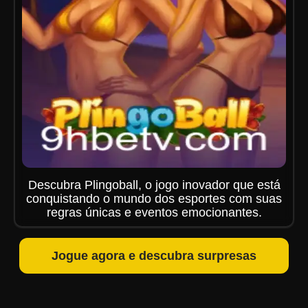
Descubra Plingoball, o jogo inovador que está
conquistando o mundo dos esportes com suas
regras únicas e eventos emocionantes.
Jogue agora e descubra surpresas