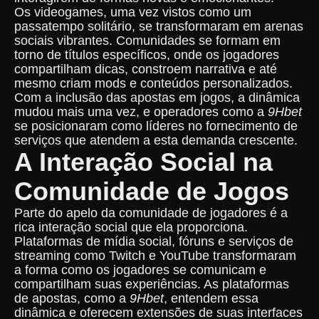
Os videogames, uma vez vistos como um
passatempo solitário, se transformaram em arenas
sociais vibrantes. Comunidades se formam em
torno de títulos específicos, onde os jogadores
compartilham dicas, constroem narrativa e até
mesmo criam mods e conteúdos personalizados.
Com a inclusão das apostas em jogos, a dinâmica
mudou mais uma vez, e operadores como a
9Hbet
se posicionaram como líderes no fornecimento de
serviços que atendem a esta demanda crescente.
A Interação Social na
Comunidade de Jogos
Parte do apelo da comunidade de jogadores é a
rica interação social que ela proporciona.
Plataformas de mídia social, fóruns e serviços de
streaming como Twitch e YouTube transformaram
a forma como os jogadores se comunicam e
compartilham suas experiências. As plataformas
de apostas, como a
9Hbet
, entendem essa
dinâmica e oferecem extensões de suas interfaces