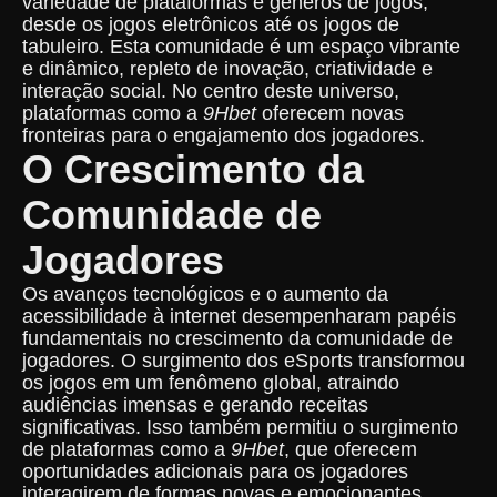
variedade de plataformas e gêneros de jogos,
desde os jogos eletrônicos até os jogos de
tabuleiro. Esta comunidade é um espaço vibrante
e dinâmico, repleto de inovação, criatividade e
interação social. No centro deste universo,
plataformas como a
9Hbet
oferecem novas
fronteiras para o engajamento dos jogadores.
O Crescimento da
Comunidade de
Jogadores
Os avanços tecnológicos e o aumento da
acessibilidade à internet desempenharam papéis
fundamentais no crescimento da comunidade de
jogadores. O surgimento dos eSports transformou
os jogos em um fenômeno global, atraindo
audiências imensas e gerando receitas
significativas. Isso também permitiu o surgimento
de plataformas como a
9Hbet
, que oferecem
oportunidades adicionais para os jogadores
interagirem de formas novas e emocionantes.