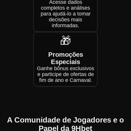
Acesse dados
completos e análises
para ajudá-lo a tomar
decisões mais
informadas.
🎁
Promoções
Especiais
Ganhe bônus exclusivos
e participe de ofertas de
fim de ano e Carnaval.
A Comunidade de Jogadores e o
Papel da 9Hbet