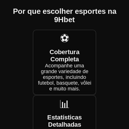
Por que escolher esportes na
9Hbet
⚽
Cobertura
Completa
Acompanhe uma
grande variedade de
esportes, incluindo
futebol, basquete, vôlei
e muito mais.
📊
Estatísticas
Detalhadas